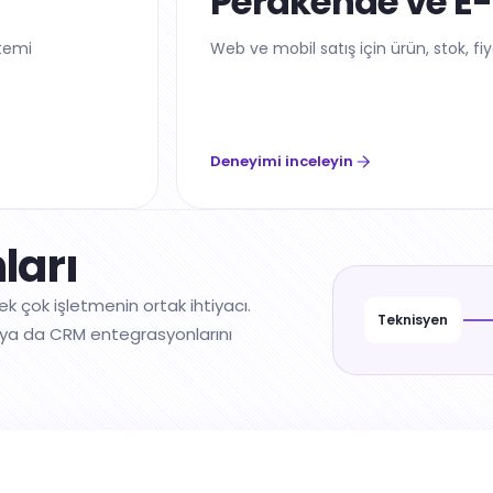
Perakende ve E-
stemi
Web ve mobil satış için ürün, stok, fiya
Deneyimi inceleyin
ları
k çok işletmenin ortak ihtiyacı.
Teknisyen
RP ya da CRM entegrasyonlarını