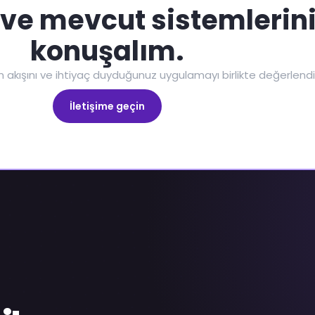
 ve mevcut sistemlerini
konuşalım.
yon akışını ve ihtiyaç duyduğunuz uygulamayı birlikte değerlendi
İletişime geçin