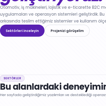
Saha Servis Operasyonları
OpsPilot
Otomotiv, iş makineleri, lojistik ve e-ticarette B2C m
uygulamaları ve operasyon sistemleri geliştirdik. B
ThinkHub AI Studio
arkasında teslim ettiğimiz sistemler ve kullanım ölçe
Codigma.io
Sektörleri inceleyin
Projenizi görüşelim
RastCRM
Uygulamalarımız
SEKTÖRLER
Bu alanlardaki deneyimim
Her sayfada geliştirdiğimiz yazılımları ve desteklediği operasy