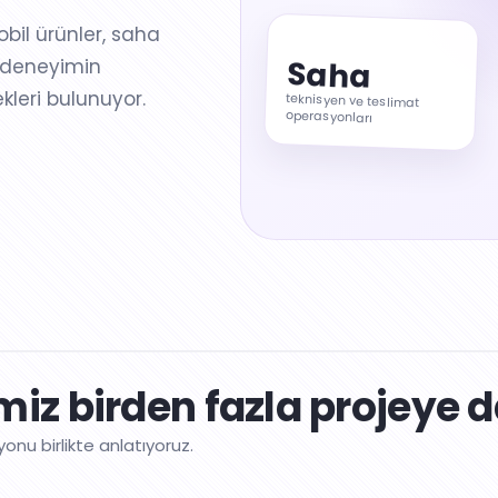
obil ürünler, saha
Saha
u deneyimin
kleri bulunuyor.
teknisyen ve teslimat
operasyonları
iz birden fazla projeye 
onu birlikte anlatıyoruz.