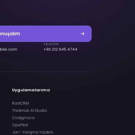
konuşalım
TELEFON
bile.com
+90 212 945 4744
Uygulamalarımız
RastCRM
ThinkHub AI Studio
Codigma.io
OpsPilot
Jüri - Yarışma Yazılımı