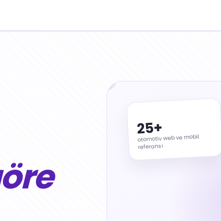
25+
otomotiv web ve mobil
referansı
göre