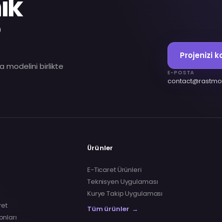
ik
?
Projenizi 
a modelini birlikte
E-POSTA
contact@rastmo
Ürünler
E-Ticaret Ürünleri
Teknisyen Uygulaması
Kurye Takip Uygulaması
ret
Tüm ürünler
→
nları