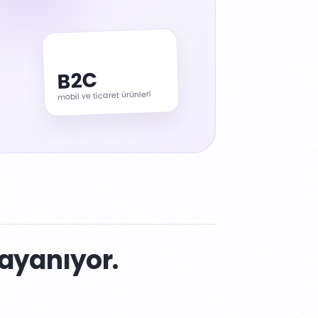
B2C
mobil ve ticaret ürünleri
dayanıyor.