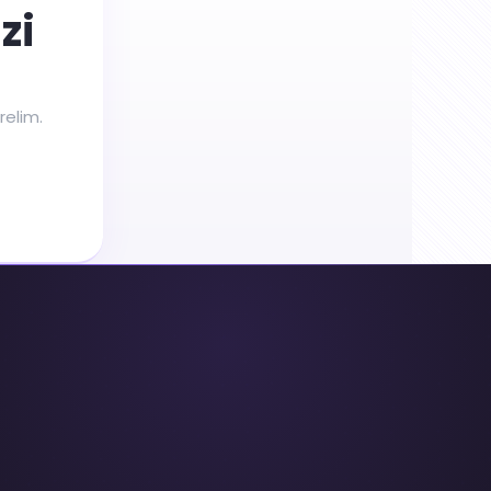
zi
relim.