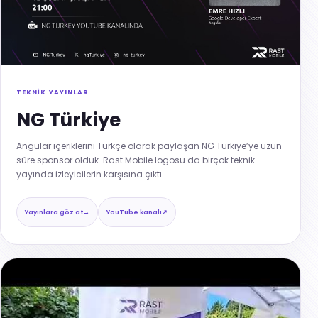
TEKNİK YAYINLAR
NG Türkiye
Angular içeriklerini Türkçe olarak paylaşan NG Türkiye’ye uzun
süre sponsor olduk. Rast Mobile logosu da birçok teknik
yayında izleyicilerin karşısına çıktı.
Yayınlara göz at
→
YouTube kanalı
↗