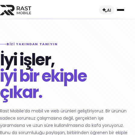
AI
Hakkımızda
BİZİ YAKINDAN TANIYIN
Ekibimiz
Hizmetler
İyi işler,
Yetkinliklerimiz
Tüm Hizmetler →
Sektörler
iyi bir ekiple
Kariyer
Danışmanlık Hizmetleri
Tüm Sektörler →
Ürünler
çıkar.
Mobil Uygulama Geliştirme
Otomotiv ve Mobilite
Tüm Ürünler →
Web Uygulama Geliştirme
İş Makineleri
E-Ticaret Ürünleri
Rast Mobile’da mobil ve web ürünleri geliştiriyoruz. Bir ürünün
Dynamics 365 & Dataverse Entegrasyonu
Lojistik ve Teslimat
Teknisyen Uygulaması
sadece sorunsuz çalışmasına değil, gerçekten işe
DevOps Danışmanlığı
yaramasına ve uzun süre kullanılmasına da kafa yoruyoruz.
Perakende ve E-Ticaret
Kurye Takip Uygulaması
Bunu da sorumluluğu paylaşan, birbirinden öğrenen bir ekiple