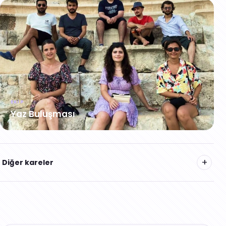
EKIP
Yaz Buluşması
+
Diğer kareler