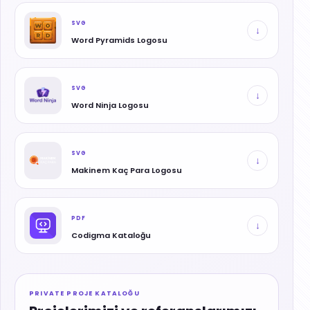
SVG
↓
Word Pyramids Logosu
SVG
↓
Word Ninja Logosu
SVG
↓
Makinem Kaç Para Logosu
PDF
↓
Codigma Kataloğu
PRIVATE PROJE KATALOĞU